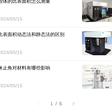
粉体的比表面积怎么测量
2024/05/15
比表面积动态法和静态法的区别
2024/05/15
休止角对材料有哪些影响
2024/05/15
1
/ 5